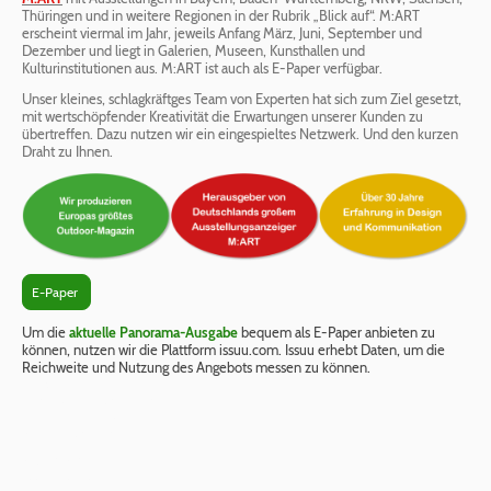
Thüringen und in weitere Regionen in der Rubrik „Blick auf“. M:ART
erscheint viermal im Jahr, jeweils Anfang März, Juni, September und
Dezember und liegt in Galerien, Museen, Kunsthallen und
Kulturinstitutionen aus. M:ART ist auch als E-Paper verfügbar.
Unser kleines, schlagkräftges Team von Experten hat sich zum Ziel gesetzt,
mit wertschöpfender Kreativität die Erwartungen unserer Kunden zu
übertreffen. Dazu nutzen wir ein eingespieltes Netzwerk. Und den kurzen
Draht zu Ihnen.
E-Paper
Um die
aktuelle Panorama-Ausgabe
bequem als E-Paper anbieten zu
können, nutzen wir die Plattform issuu.com. Issuu erhebt Daten, um die
Reichweite und Nutzung des Angebots messen zu können.
ADRESSE
Sensit Communication GmbH
Gerhardstraße 12
81543 München
KONTAKT
089-40 90 61 91